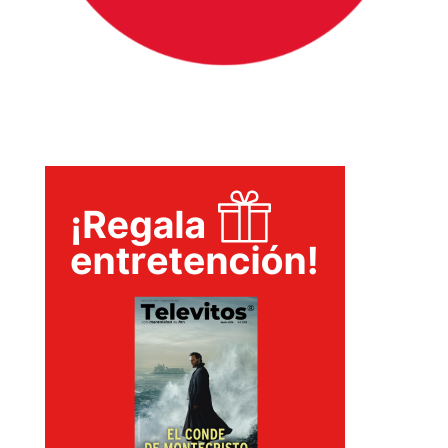
INICIO
PELICULAS
SERIES
TECNOVITOS
T-
PLUS
EVENTOS