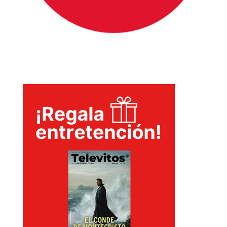
INICIO
PELICULAS
SERIES
TECNOVITOS
T-
PLUS
EVENTOS