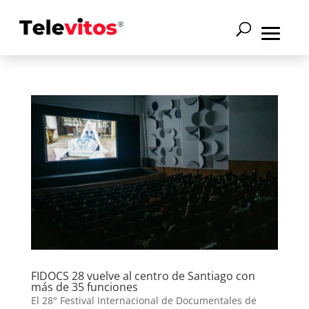
FIDOCS 28 vuelve al centro de Santiago con
más de 35 funciones
El 28° Festival Internacional de Documentales de