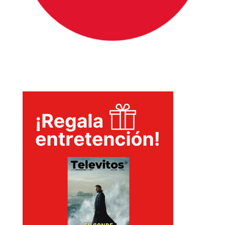
INICIO
PELICULAS
SERIES
TECNOVITOS
T-
PLUS
EVENTOS