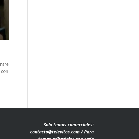
entre
 con
Solo temas comerciales:
contacto@televitos.com / Para
temas editoriales con cada