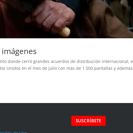
s imágenes
onto donde cerró grandes acuerdos de distribución internacional, 
ados Unidos en el mes de julio con más de 1.500 pantallas y además
SUSCRÍBETE
erales de Uso