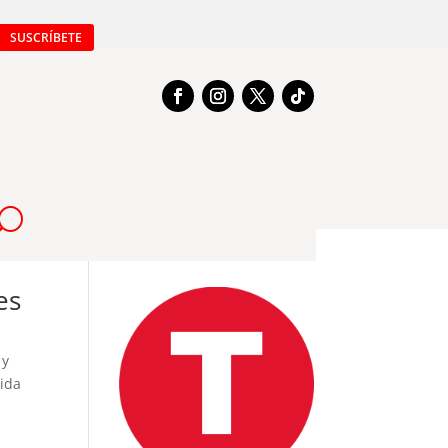
SUSCRÍBETE
es
 y
gida