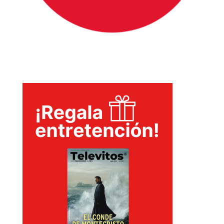
INICIO
PELICULAS
SERIES
TECNOVITOS
T-
PLUS
EVENTOS