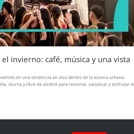
el invierno: café, música y una vista
onvertido en una tendencia en alza dentro de la escena urbana,
, diurna y libre de alcohol para reunirse, socializar y disfrutar d