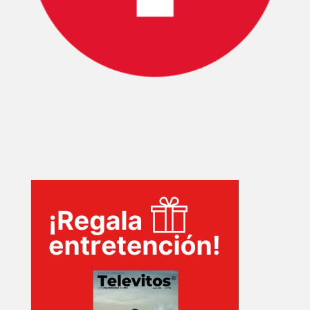
INICIO
PELICULAS
SERIES
TECNOVITOS
T-