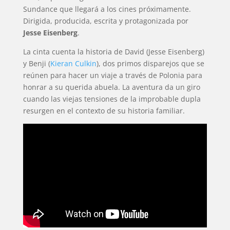
Sundance que llegará a los cines próximamente.
Dirigida, producida, escrita y protagonizada por
Jesse Eisenberg
.
La cinta cuenta la historia de David (Jesse Eisenberg)
y Benji (
Kieran Culkin
), dos primos disparejos que se
reúnen para hacer un viaje a través de Polonia para
honrar a su querida abuela. La aventura da un giro
cuando las viejas tensiones de la improbable dupla
resurgen en el contexto de su historia familiar.