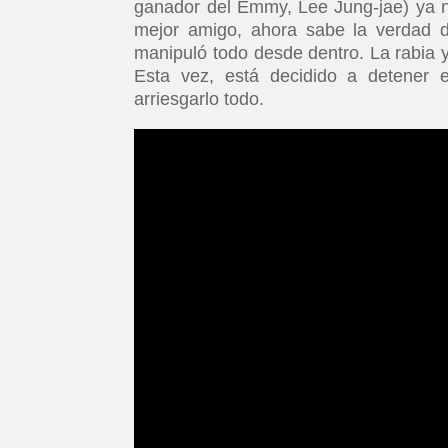
ganador del Emmy, Lee Jung-jae) ya no
mejor amigo, ahora sabe la verdad de
manipuló todo desde dentro. La rabia y 
Esta vez, está decidido a detener 
arriesgarlo todo.