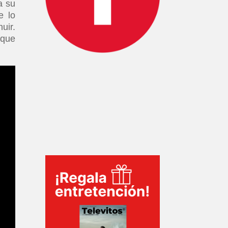
a su
e lo
uir.
ique