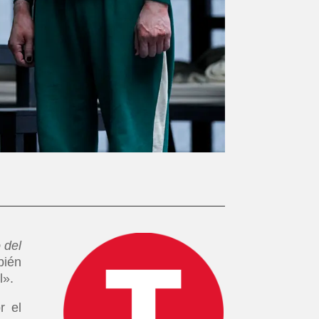
 del
bién
l».
r el