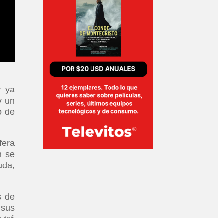
r ya
y un
o de
fera
n se
uda,
s de
 sus