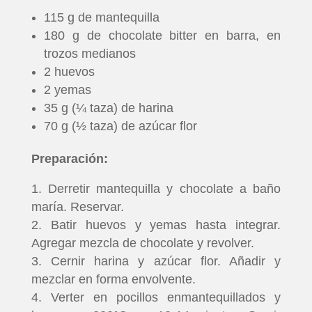
115 g de mantequilla
PELICULAS
180 g de chocolate bitter en barra, en
trozos medianos
SERIES
2 huevos
2 yemas
TECNOVITOS
35 g (¼ taza) de harina
70 g (½ taza) de azúcar flor
T-
Preparación:
PLUS
Derretir mantequilla y chocolate a baño
maría. Reservar.
EVENTOS
Batir huevos y yemas hasta integrar.
Agregar mezcla de chocolate y revolver.
Cernir harina y azúcar flor. Añadir y
mezclar en forma envolvente.
Verter en pocillos enmantequillados y