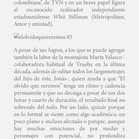
colombiana”, de TVN y en un breve papel figura
INICIO
el reconocido realizador independiente
estadounidense Whit Stillman (Metropolitan,
PELICULAS
Amor y amistad).
SERIES
A pesar de sus logros, a los que se puede agregar
TECNOVITOS
también la labor de la montajista Marta Velasco -
colaboradora habitual de Trueba en la última
década, además de editar todos los largometrajes
T-
del hijo de éste, Jonás-, quien ayuda a que “El
PLUS
olvido que seremos” tenga un ritmo y cadencia
permanente y que no decaiga a pesar de sus dos
horas y cuarto de duración, el resultado final no
EVENTOS
sobresale del todo. Por un lado, quizás porque
en lo formal se siente como algo académico, un
poco plano e incluso afectado o porque, aunque
hay muchas emociones de por medio y
personajes con potencial, no profundiza