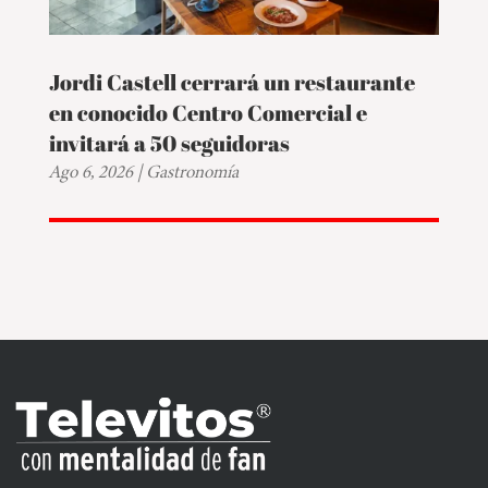
Jordi Castell cerrará un restaurante
en conocido Centro Comercial e
invitará a 50 seguidoras
Ago 6, 2026
|
Gastronomía