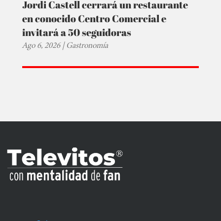
Jordi Castell cerrará un restaurante
en conocido Centro Comercial e
invitará a 50 seguidoras
Ago 6, 2026
|
Gastronomía