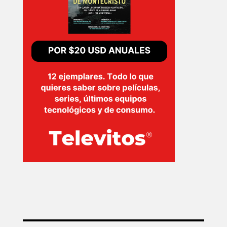
INICIO
PELICULAS
SERIES
TECNOVITOS
T-
PLUS
EVENTOS