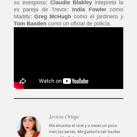
su exesposo;
Claudie Blakley
intepreta la
ex pareja de Trevor;
India Fowler
como
Maddy;
Greg McHugh
como el jardinero y
Tom Basden
como un oficial de policía.
Javiera Ortega
Me encanta el cine y a veces un poco
más las series. Me gustaría ser hacker