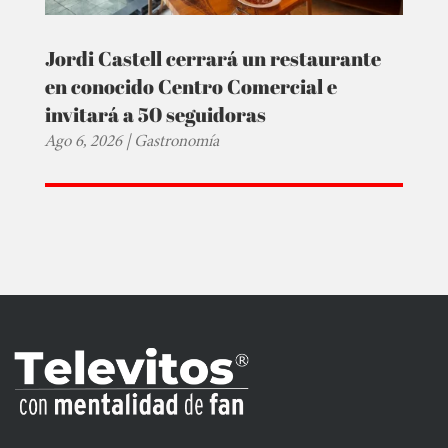
Jordi Castell cerrará un restaurante
en conocido Centro Comercial e
invitará a 50 seguidoras
Ago 6, 2026
|
Gastronomía