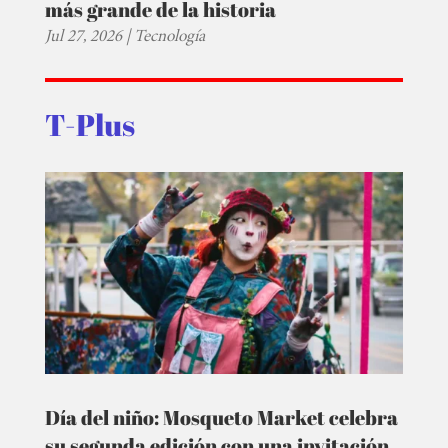
más grande de la historia
Jul 27, 2026
|
Tecnología
T-Plus
Día del niño: Mosqueto Market celebra
su segunda edición con una invitación