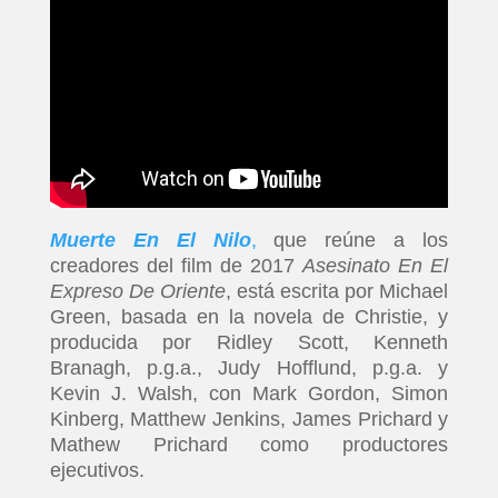
Muerte En El Nilo
,
que reúne a los
creadores del film de 2017
Asesinato En El
Expreso De Oriente
, está escrita por Michael
Green, basada en la novela de Christie, y
producida por Ridley Scott, Kenneth
Branagh, p.g.a., Judy Hofflund, p.g.a. y
Kevin J. Walsh, con Mark Gordon, Simon
Kinberg, Matthew Jenkins, James Prichard y
Mathew Prichard como productores
ejecutivos.