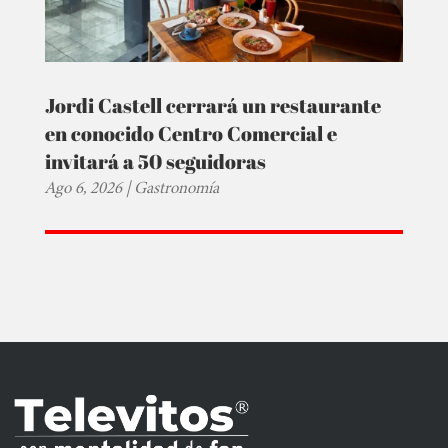
Jordi Castell cerrará un restaurante
en conocido Centro Comercial e
invitará a 50 seguidoras
Ago 6, 2026
|
Gastronomía