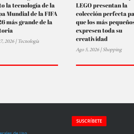
to la tecnología de la
LEGO presentan la
a Mundial de la FIFA
colección perfecta p
6 más grande de la
que los más pequeño
toria
expresen toda su
creatividad
27, 2026
|
Tecnología
Ago 5, 2026
|
Shopping
SUSCRÍBETE
erales de Uso