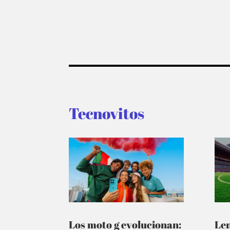
Tecnovitos
Los moto g evolucionan:
Le