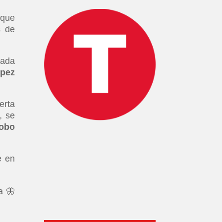
 que
s de
rada
ópez
erta
, se
obo
e en
a 🦋