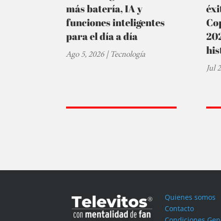
más batería, IA y
éxi
funciones inteligentes
Cop
para el día a día
202
his
Ago 5, 2026
|
Tecnología
Jul 
Quienes somos
Contacto
Condiciones Gen