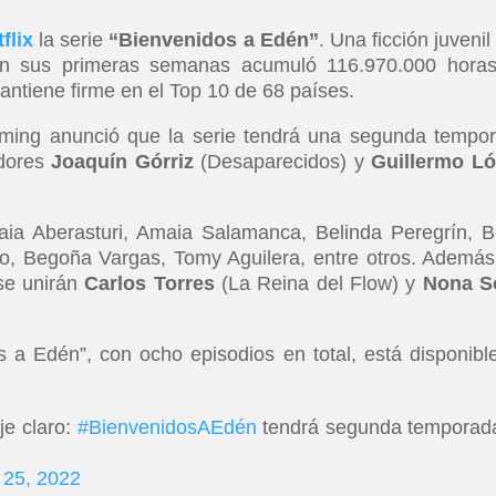
flix
la serie
“Bienvenidos a Edén”
. Una ficción juvenil
en sus primeras semanas acumuló 116.970.000 hora
ntiene firme en el Top 10 de 68 países.
eaming anunció que la serie tendrá una segunda tempo
adores
Joaquín Górriz
(Desaparecidos) y
Guillermo L
ia Aberasturi, Amaia Salamanca, Belinda Peregrín, B
, Begoña Vargas, Tomy Aguilera, entre otros. Además
se unirán
Carlos Torres
(La Reina del Flow) y
Nona S
 a Edén”, con ocho episodios en total, está disponibl
e claro:
#BienvenidosAEdén
tendrá segunda temporad
 25, 2022