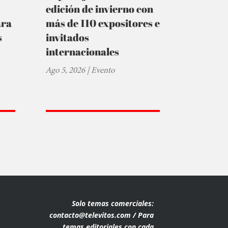
edición de invierno con
ara
más de 110 expositores e
s
invitados
internacionales
Ago 5, 2026
|
Evento
Solo temas comerciales:
contacto@televitos.com / Para
temas editoriales con cada