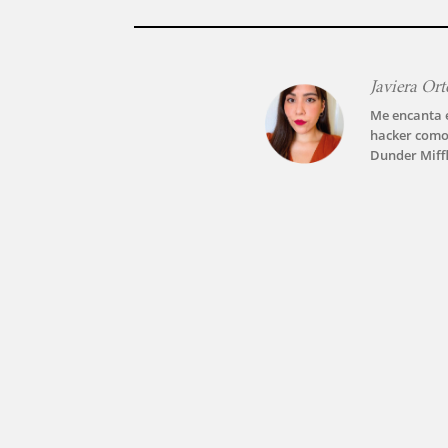
Javiera Ort
Me encanta e
hacker como
Dunder Miffl