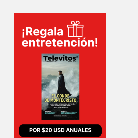
INICIO
PELICULAS
SERIES
TECNOVITOS
T-
PLUS
EVENTOS