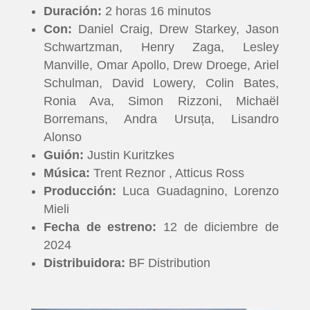
Duración:
2 horas 16 minutos
Con:
Daniel Craig, Drew Starkey, Jason
Schwartzman, Henry Zaga, Lesley
Manville, Omar Apollo, Drew Droege, Ariel
Schulman, David Lowery, Colin Bates,
Ronia Ava, Simon Rizzoni, Michaël
Borremans, Andra Ursuța, Lisandro
Alonso
Guión:
Justin Kuritzkes
Música:
Trent Reznor , Atticus Ross
Producción:
Luca Guadagnino, Lorenzo
Mieli
Fecha de estreno:
12 de diciembre de
INICIO
2024
Distribuidora:
BF Distribution
PELICULAS
SERIES