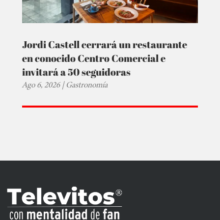
Jordi Castell cerrará un restaurante
en conocido Centro Comercial e
invitará a 50 seguidoras
Ago 6, 2026
|
Gastronomía